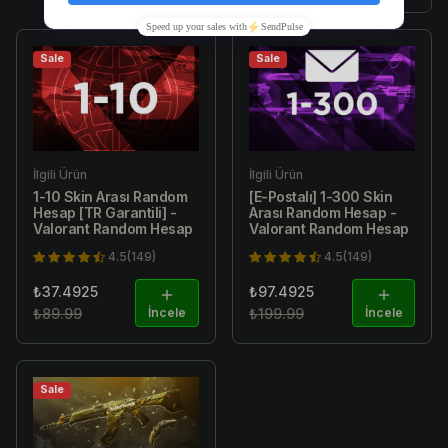
Sale
Sale
İlgili Ürün
İlgili Ürün
1-10 Skin Arası Random
[E-Postalı] 1-300 Skin
Hesap [TR Garantili] -
Arası Random Hesap -
Valorant Random Hesap
Valorant Random Hesap
4.5(149)
4.5(149)
₺37.4925
₺97.4925
₺89.99
İncele
₺199.99
İncele
Sale