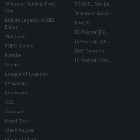
Whiteout Survival Frost
5000 TL Site Ba...
Star
Whiteout Surviv...
Mobile Legend (MLBB)
FIFA 19
Elmas
[E-Postalı] Ejd...
Wolfteam
[E-Postalı] 40-...
PUBG Mobile
Drift Garantili...
Fortnite
[E-Postalı] +20...
Steam
League of Legends
EA Games
Instagram
CS2
Valorant
Brawl Stars
Clash Royale
Clash of Clans