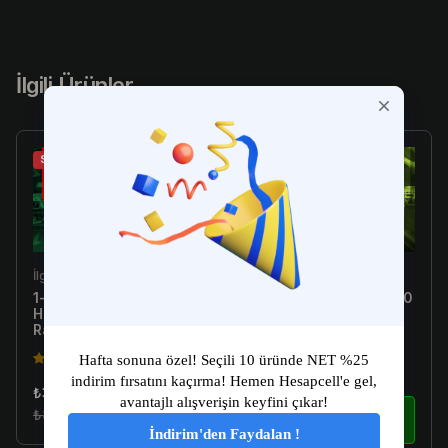
İlgili Ürünler
Sale
Sale
İlgili Ürün
İlgili Ürün
1-10 Skin Arası Random
[Türkiye E-Postalı] 1-300
Hesap - Valorant
Skin Arası Random
Random Hesap
Hesap - Valorant
Random Hesap
4.5(149)
4.5(149)
₺34.99
₺179.99
₺89.99
İncele
₺299.99
İncele