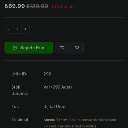
₺89.99
₺129.99
31% İndirim
Sepete Ekle
Ürün ID:
292
Stok
Var (999 Adet)
Durumu:
Tür:
Dijital Ürün
Teslimat:
Anında Teslim
( Bazı durumlarda maksimum
24 saat içerisinde teslim edilir.)