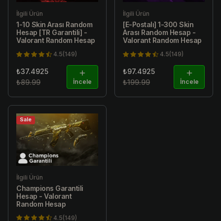
İlgili Ürün
İlgili Ürün
1-10 Skin Arası Random
[E-Postalı] 1-300 Skin
Hesap [TR Garantili] -
Arası Random Hesap -
Valorant Random Hesap
Valorant Random Hesap
4.5(149)
4.5(149)
₺37.4925
₺97.4925
₺89.99
İncele
₺199.99
İncele
Sale
İlgili Ürün
Champions Garantili
Hesap - Valorant
Random Hesap
4.5(149)