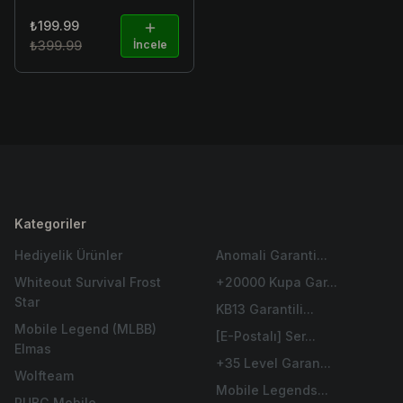
₺199.99
₺399.99
İncele
Kategoriler
Hediyelik Ürünler
Anomali Garanti...
Whiteout Survival Frost
+20000 Kupa Gar...
Star
KB13 Garantili...
Mobile Legend (MLBB)
[E-Postalı] Ser...
Elmas
+35 Level Garan...
Wolfteam
Mobile Legends...
PUBG Mobile