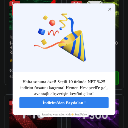
Sale
Sale
İlgili Ürün
İlgili Ürün
1-10 Skin Arası Random
[Türkiye E-Postalı] 1-300
Hesap - Valorant
Skin Arası Random
Random Hesap
Hesap - Valorant
Random Hesap
4.5(149)
4.5(149)
₺34.99
₺179.99
₺89.99
İncele
₺299.99
İncele
Sale
Sale