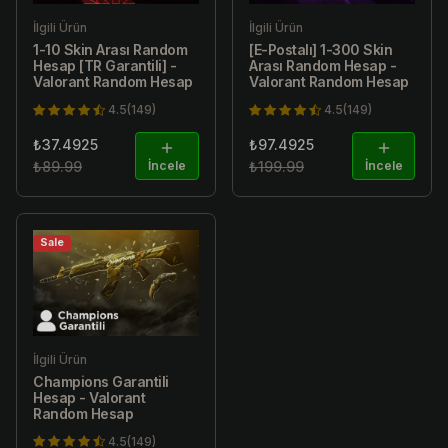
İlgili Ürün
İlgili Ürün
1-10 Skin Arası Random
[E-Postalı] 1-300 Skin
Hesap [TR Garantili] -
Arası Random Hesap -
Valorant Random Hesap
Valorant Random Hesap
4.5(149)
4.5(149)
₺37.4925
₺97.4925
₺89.99
İncele
₺199.99
İncele
Sale
İlgili Ürün
Champions Garantili
Hesap - Valorant
Random Hesap
4.5(149)