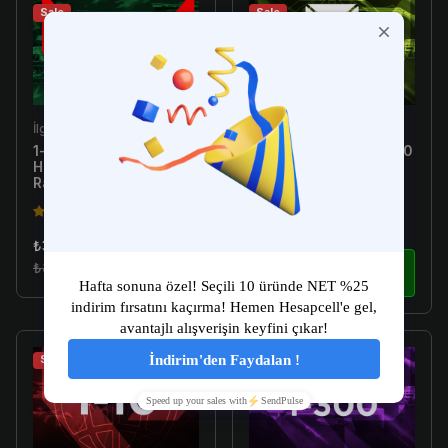
Sale
Sale
İlgili Ürün
İlgili Ürün
1-10 Skin Arası Random
[Türkiye E-Postalı] 1-300
Hesap - Valorant
Skin Arası Random
Random Hesap
Hesap - Valorant
Random Hesap
4.5(149)
4.5(149)
₺34.99
₺179.99
₺89.99
İncele
₺299.99
İncele
Sale
Sale