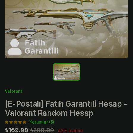
Valorant
[E-Postalı] Fatih Garantili Hesap -
Valorant Random Hesap
Yorumlar (5)
₺169.99
₺299.99
43% İndirim