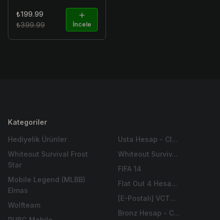
₺199.99
₺399.99
İncele
Kategoriler
Hediyelik Ürünler
Usta Hesap - Cl...
Whiteout Survival Frost
Whiteout Surviv...
Star
FIFA 14
Mobile Legend (MLBB)
Flat Out 4 Hesa...
Elmas
[E-Postalı] VCT...
Wolfteam
Bronz Hesap - C...
PUBG Mobile