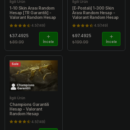
İlgili Ürün
İlgili Ürün
1-10 Skin Arası Random
[E-Postalı] 1-300 Skin
Hesap [TR Garantili] -
Arası Random Hesap -
Valorant Random Hesap
Valorant Random Hesap
4.5(149)
4.5(149)
₺37.4925
₺97.4925
₺89.99
İncele
₺199.99
İncele
Sale
İlgili Ürün
Champions Garantili
Hesap - Valorant
Random Hesap
4.5(149)