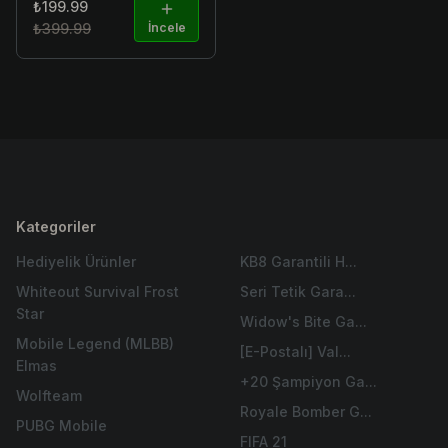
₺199.99
₺399.99
İncele
Kategoriler
Hediyelik Ürünler
KB8 Garantili H...
Whiteout Survival Frost
Seri Tetik Gara...
Star
Widow's Bite Ga...
Mobile Legend (MLBB)
[E-Postalı] Val...
Elmas
+20 Şampiyon Ga...
Wolfteam
Royale Bomber G...
PUBG Mobile
FIFA 21