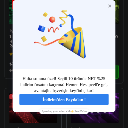
İlgili Ürün
İlgili Ürün
1-10 Skin Arası Random
[Türkiye E-Postalı] 1-300
Hesap - Valorant
Skin Arası Random
Random Hesap
Hesap - Valorant
Random Hesap
4.5(149)
4.5(149)
₺34.99
₺179.99
₺89.99
İncele
₺299.99
İncele
Sale
Sale