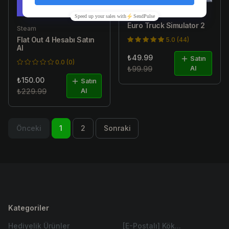
Steam
Euro Truck Simulator 2
Steam
Flat Out 4 Hesabı Satın
5.0 (44)
Al
₺49.99
Satın
0.0 (0)
₺99.99
Al
₺150.00
Satın
₺229.99
Al
Önceki
1
2
Sonraki
Kategoriler
Hediyelik Ürünler
[E-Postalı] Kök...