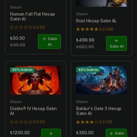
Steam
Human Fall Flat Hesap
Steam
Satın Al
Rust Hesap Satın AL
0.0 (0)
5.0 (38)
₺50.00
Satın
₺499.99
₺99.99
Al
₺682.99
Satın Al
40% İndirim
42% İndirim
Steam
Steam
Diablo® IV Hesap Satın
Baldur's Gate 3 Hesap
Al
Satın Al
0.0 (0)
4.2 (13)
₺1200.00
₺350.00
Satın