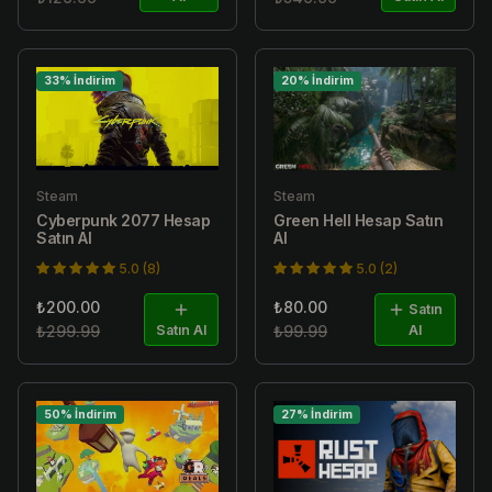
33% İndirim
20% İndirim
Steam
Steam
Cyberpunk 2077 Hesap
Green Hell Hesap Satın
Satın Al
Al
5.0 (8)
5.0 (2)
₺200.00
₺80.00
Satın
₺299.99
Satın Al
₺99.99
Al
50% İndirim
27% İndirim