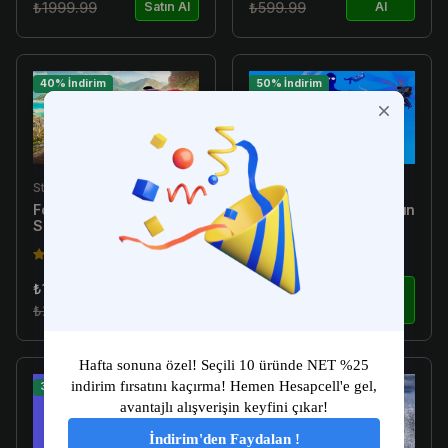
₺1999.99
Satın Al
₺599.99
Al
40% İndirim
50% İndirim
Steam
Steam
Forza Horizon 5 Hesap
Garry's Mod Hesap Satın
Satın Al
Al
5.0 (6)
5.0 (21)
₺180.00
₺50.00
Satın
Satın
₺299.99
Al
₺99.99
Al
35% İndirim
50% İndirim