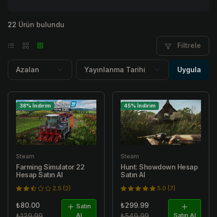
22
Ürün bulundu
Filtrele
Uygula
38% İndirim
45% İndirim
Steam
Steam
Farming Simulator 22
Hunt: Showdown Hesap
Hesap Satın Al
Satın Al
2.5 (2)
5.0 (7)
₺80.00
₺299.99
Satın
₺129.99
Al
₺549.99
Satın Al