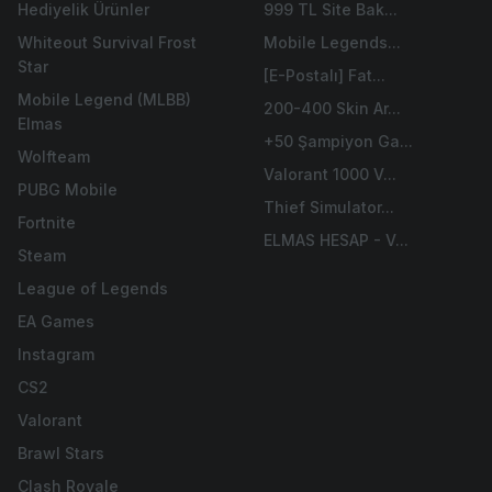
Hediyelik Ürünler
999 TL Site Bak...
Whiteout Survival Frost
Mobile Legends...
Star
[E-Postalı] Fat...
Mobile Legend (MLBB)
200-400 Skin Ar...
Elmas
+50 Şampiyon Ga...
Wolfteam
Valorant 1000 V...
PUBG Mobile
Thief Simulator...
Fortnite
ELMAS HESAP - V...
Steam
League of Legends
EA Games
Instagram
CS2
Valorant
Brawl Stars
Clash Royale