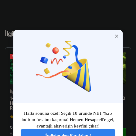
İlgili Ürünler
Sale
Sale
İlgili Ürün
İlgili Ürün
1-10 Skin Arası Random
[Türkiye E-Postalı] 1-300
Hesap - Valorant
Skin Arası Random
Random Hesap
Hesap - Valorant
Random Hesap
4.5(149)
4.5(149)
₺34.99
₺179.99
₺89.99
İncele