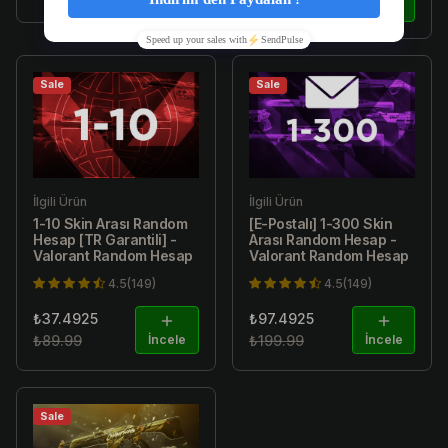
₺299.99
İncele
Sale
Sale
İlgili Ürün
İlgili Ürün
1-10 Skin Arası Random
[E-Postalı] 1-300 Skin
Hesap [TR Garantili] -
Arası Random Hesap -
Valorant Random Hesap
Valorant Random Hesap
4.5(149)
4.5(149)
₺37.4925
₺97.4925
₺89.99
İncele
₺199.99
İncele
Sale