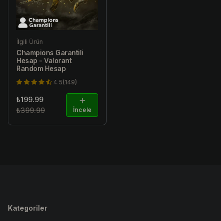
İlgili Ürün
Champions Garantili
Hesap - Valorant
Random Hesap
4.5(149)
₺199.99
₺399.99
İncele
Kategoriler