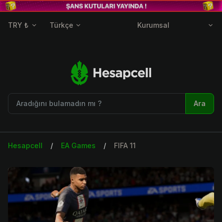
TRY ₺
Türkçe
Kurumsal
Ara
Hesapcell
EA Games
FIFA 11