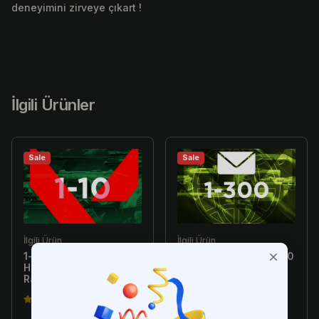
deneyimini zirveye çıkart !
İlgili Ürünler
Sale
Sale
İlgili Ürün
İlgili Ürün
1-10 Skin Arası Random
[Türkiye E-Postalı] 1-300
Hesap - Valorant
Skin Arası Random
Random Hesap
Hesap - Valorant
Random Hesap
4.5(149)
4.5(149)