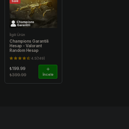
Sale
İlgili Ürün
Champions Garantili
Hesap - Valorant
Random Hesap
4.5(149)
₺199.99
₺399.99
İncele