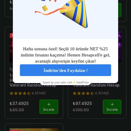
₺34.99
₺179.99
₺89.99
İncele
₺299.99
İncele
Sale
Sale
İlgili Ürün
İlgili Ürün
1-10 Skin Arası Random
[E-Postalı] 1-300 Skin
Hesap [TR Garantili] -
Arası Random Hesap -
Valorant Random Hesap
Valorant Random Hesap
4.5(149)
4.5(149)
₺37.4925
₺97.4925
₺89.99
İncele
₺199.99
İncele