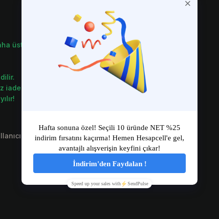
a üstü bir ürün çıkabilir.)
ilir.
ız iade veya değişim garantisi
ılır!
llanıcı ve diğer tüm sözleşmelerimizi içermektedir.