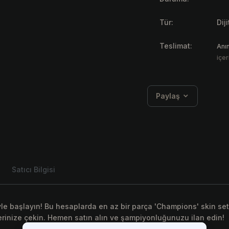
Tür:
Dij
Teslimat:
Anı
içer
Paylaş
Satıcı Bilgisi
 başlayın! Bu hesaplarda en az bir parça 'Champions' skin seti
erinize çekin. Hemen satın alın ve şampiyonluğunuzu ilan edin!