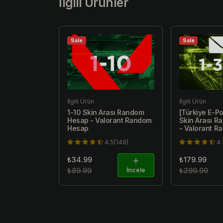
İlgili Ürünler
Sale
Sale
İlgili Ürün
İlgili Ürün
1-10 Skin Arası Random
[Türkiye E-Po
Hesap - Valorant Random
Skin Arası 
Hesap
- Valorant 
4.5(149)
4.
₺34.99
₺179.99
₺89.99
İncele
₺299.99