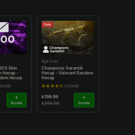
Sale
İlgili Ürün
-300 Skin
Champions Garantili
m Hesap -
Hesap - Valorant Random
ndom Hesap
Hesap
.5(149)
4.5(149)
₺199.99
İncele
₺399.99
İncele