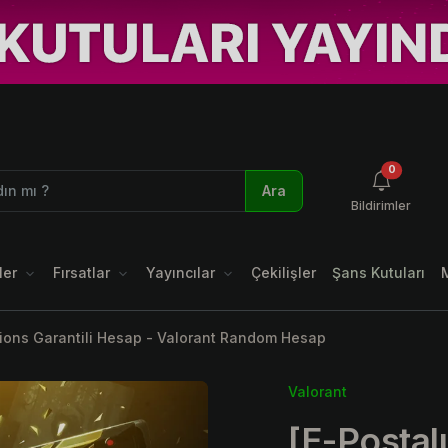
okunmamı
0
Ara
Bildirimler
ler
Fırsatlar
Yayıncılar
Çekilişler
Şans Kutuları
ions Garantili Hesap - Valorant Random Hesap
Valorant
[E-Postal