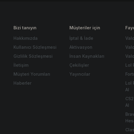
Bizi tanıyın
Müşteriler için
Fayd
Hakkımızda
İptal & İade
Val
Kullanıcı Sözleşmesi
Aktivasyon
Val
Gizlilik Sözleşmesi
İnsan Kaynakları
Valo
İletişim
Çekilişler
Lol 
Müşteri Yorumları
Yayıncılar
For
Haberler
Lol
Al
CS2
Al
Bra
Hes
Cla