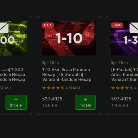
Sale
Sale
İlgili Ürün
İlgili Ürün
stalı] 1-300
1-10 Skin Arası Random
[E-Postalı] 1
Random Hesap
Hesap [TR Garantili] -
Arası Rando
Random Hesap
Valorant Random Hesap
Valorant Ra
5(149)
4.5(149)
4
₺37.4925
₺97.4925
İncele
₺89.99
İncele
₺199.99