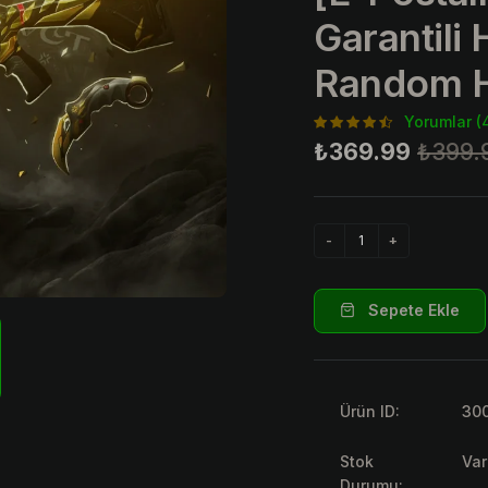
Garantili
Random 
Yorumlar (
₺369.99
₺399.
Sepete Ekle
Ürün ID:
30
Stok
Var
Durumu: