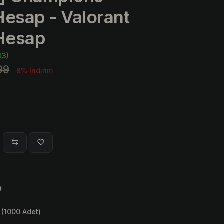
 Hesap - Valorant
Hesap
43)
99
8% İndirim
0
 (1000 Adet)