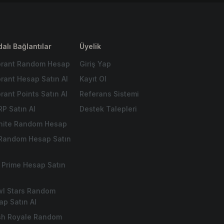
alı Bağlantılar
Üyelik
orant Random Hesap
Giriş Yap
orant Hesap Satın Al
Kayıt Ol
rant Points Satın Al
Referans Sistemi
RP Satın Al
Destek Talepleri
tnite Random Hesap
 Random Hesap Satın
 Prime Hesap Satın
wl Stars Random
ap Satın Al
sh Royale Random