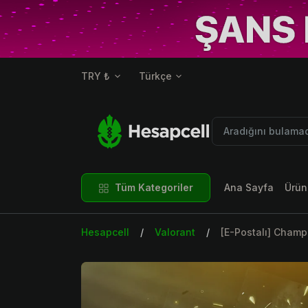
TRY ₺
Türkçe
Tüm Kategoriler
Ana Sayfa
Ürün
Hesapcell
Valorant
[E-Postalı] Champ