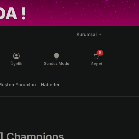
Kurumsal
ş mesaj
ürün
0
Gündüz Modu
Üyelik
Sepet
Müşteri Yorumları
Haberler
ı] Champions