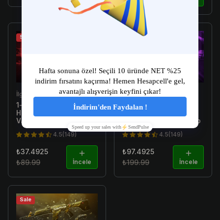
Sale
Sale
İlgili Ürün
İlgili Ürün
1-10 Skin Arası Random
[E-Postalı] 1-300 Skin
Hesap [TR Garantili] -
Arası Random Hesap -
Valorant Random Hesap
Valorant Random Hesap
4.5(149)
4.5(149)
₺37.4925
₺97.4925
₺89.99
İncele
₺199.99
İncele
Sale