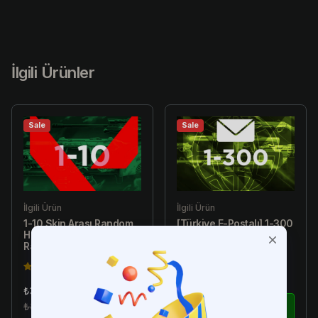
İlgili Ürünler
Sale
Sale
İlgili Ürün
İlgili Ürün
1-10 Skin Arası Random
[Türkiye E-Postalı] 1-300
Hesap - Valorant
Skin Arası Random
Random Hesap
Hesap - Valorant
Random Hesap
4.5(149)
4.5(149)
₺34.99
₺179.99
₺89.99
İncele
₺299.99
İncele