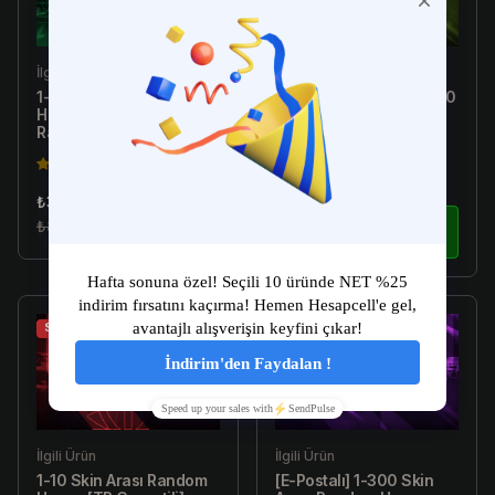
İlgili Ürün
İlgili Ürün
1-10 Skin Arası Random
[Türkiye E-Postalı] 1-300
Hesap - Valorant
Skin Arası Random
Random Hesap
Hesap - Valorant
Random Hesap
4.5(149)
4.5(149)
₺34.99
₺179.99
₺89.99
İncele
₺299.99
İncele
Sale
Sale
İlgili Ürün
İlgili Ürün
1-10 Skin Arası Random
[E-Postalı] 1-300 Skin