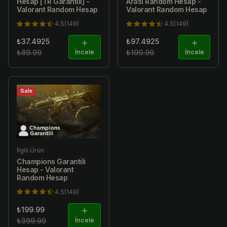
Hesap [TR Garantili] -
Arası Random Hesap -
Valorant Random Hesap
Valorant Random Hesap
4.5(149)
4.5(149)
₺37.4925
₺97.4925
₺89.99
İncele
₺199.99
İncele
Sale
İlgili Ürün
Champions Garantili
Hesap - Valorant
Random Hesap
4.5(149)
₺199.99
₺399.99
İncele