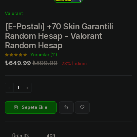
Valorant
[E-Postalı] +70 Skin Garantili
Random Hesap - Valorant
Random Hesap
Yorumlar (11)
₺649.99
₺899.99
28% İndirim
Sepete Ekle
Ürün ID:
409