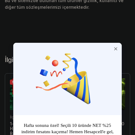
Bu ve sitemizde bulunan tüm ürünler gizlilik, kullanıcı ve
diğer tüm sözleşmelerimizi içermektedir.
İlgili Ürünler
Sale
Sale
İlgili Ürün
İlgili Ürün
1-10 Skin Arası Random
[Türkiye E-Postalı] 1-300
Hesap - Valorant
Skin Arası Random
Random Hesap
Hesap - Valorant