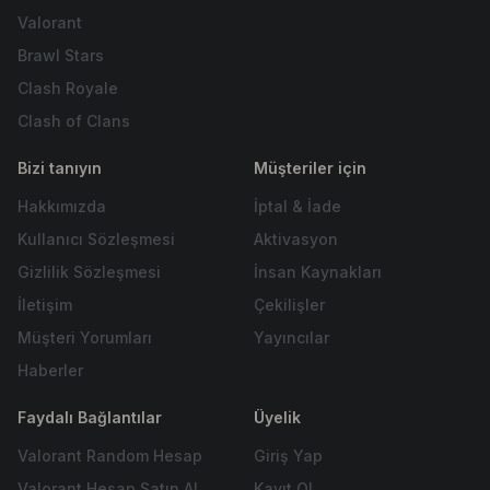
Valorant
Brawl Stars
Clash Royale
Clash of Clans
Bizi tanıyın
Müşteriler için
Hakkımızda
İptal & İade
Kullanıcı Sözleşmesi
Aktivasyon
Gizlilik Sözleşmesi
İnsan Kaynakları
İletişim
Çekilişler
Müşteri Yorumları
Yayıncılar
Haberler
Faydalı Bağlantılar
Üyelik
Valorant Random Hesap
Giriş Yap
Valorant Hesap Satın Al
Kayıt Ol