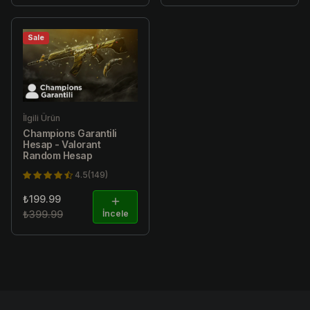
Sale
İlgili Ürün
Champions Garantili
Hesap - Valorant
Random Hesap
4.5(149)
₺199.99
₺399.99
İncele