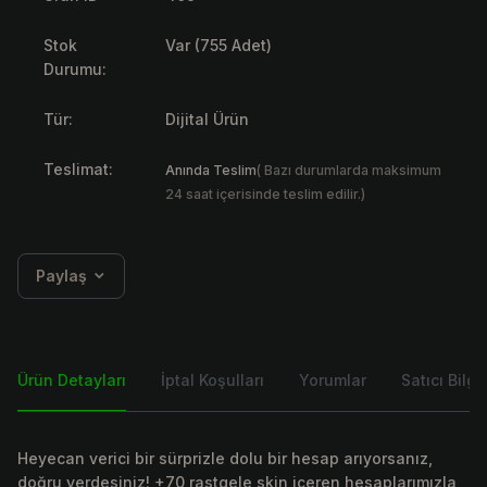
Stok
Var (755 Adet)
Durumu:
Tür:
Dijital Ürün
Teslimat:
Anında Teslim
( Bazı durumlarda maksimum
24 saat içerisinde teslim edilir.)
Paylaş
Ürün Detayları
İptal Koşulları
Yorumlar
Satıcı Bilgis
Heyecan verici bir sürprizle dolu bir hesap arıyorsanız,
doğru yerdesiniz! +70 rastgele skin içeren hesaplarımızla