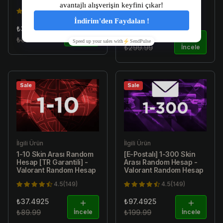
Random Hesap
4.5(149)
4.5(149)
₺34.99
₺179.99
₺89.99
İncele
₺299.99
İncele
Sale
Sale
İlgili Ürün
İlgili Ürün
1-10 Skin Arası Random
[E-Postalı] 1-300 Skin
Hesap [TR Garantili] -
Arası Random Hesap -
Valorant Random Hesap
Valorant Random Hesap
4.5(149)
4.5(149)
₺37.4925
₺97.4925
₺89.99
İncele
₺199.99
İncele