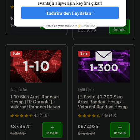
Random Hesap
4.5(149)
4.5(149)
₺34.99
₺179.99
₺89.99
İncele
₺299.99
İncele
Sale
Sale
İlgili Ürün
İlgili Ürün
1-10 Skin Arası Random
[E-Postalı] 1-300 Skin
Hesap [TR Garantili] -
Arası Random Hesap -
Valorant Random Hesap
Valorant Random Hesap
4.5(149)
4.5(149)
₺37.4925
₺97.4925
₺89.99
İncele
₺199.99
İncele