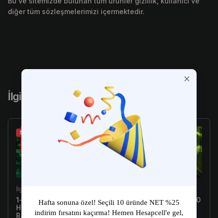
Bu ve sitemizde bulunan tüm ürünler gizlilik, kullanıcı ve
diğer tüm sözleşmelerimizi içermektedir.
İlgili Ürünler
Sale
Sale
İlgili Ürün
İlgili Ürün
1-10 Skin Arası Random
[Türkiye E-Postalı] 1-300
Hesap - Valorant
Skin Arası Random
Random Hesap
Hesap - Valorant