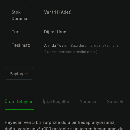
Stok
Var (411 Adet)
Durumu:
Tür:
Dijital Ürün
Teslimat:
Anında Teslim
( Bazı durumlarda maksimum
24 saat içerisinde teslim edilir.)
Paylaş
Ürün Detayları
İptal Koşulları
Yorumlar
Satıcı Bilgis
Heyecan verici bir sürprizle dolu bir hesap arıyorsanız,
doğru yerdesiniz! +100 rastgele skin içeren hesaplarımızla