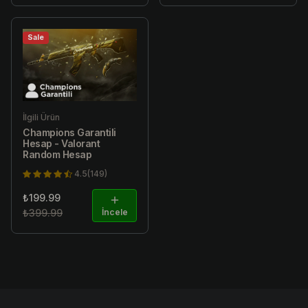
Sale
İlgili Ürün
Champions Garantili
Hesap - Valorant
Random Hesap
4.5(149)
₺199.99
₺399.99
İncele