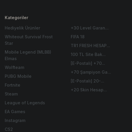
Kategoriler
Hediyelik Ürünler
+30 Level Garan...
Whiteout Survival Frost
FIFA 18
Star
TR1 FRESH HESAP...
Mobile Legend (MLBB)
100 TL Site Bak...
Elmas
[E-Postalı] +70...
Wolfteam
+70 Şampiyon Ga...
PUBG Mobile
[E-Postalı] 20-...
Fortnite
+20 Skin Hesap...
Steam
League of Legends
EA Games
Instagram
CS2