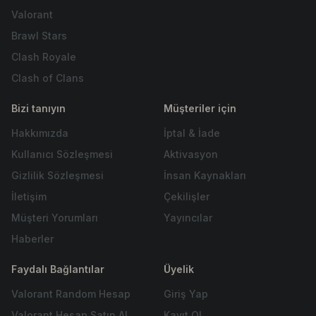
Valorant
Brawl Stars
Clash Royale
Clash of Clans
Bizi tanıyın
Müşteriler için
Hakkımızda
İptal & İade
Kullanıcı Sözleşmesi
Aktivasyon
Gizlilik Sözleşmesi
İnsan Kaynakları
İletişim
Çekilişler
Müşteri Yorumları
Yayıncılar
Haberler
Faydalı Bağlantılar
Üyelik
Valorant Random Hesap
Giriş Yap
Valorant Hesap Satın Al
Kayıt Ol