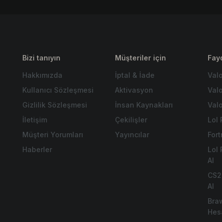
Bizi tanıyın
Müşteriler için
Fayd
Hakkımızda
İptal & İade
Val
Kullanıcı Sözleşmesi
Aktivasyon
Val
Gizlilik Sözleşmesi
İnsan Kaynakları
Valo
İletişim
Çekilişler
Lol 
Müşteri Yorumları
Yayıncılar
For
Haberler
Lol
Al
.
CS2
Al
Bra
Hes