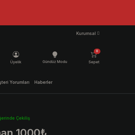
Kurumsal
ş mesaj
ürün
0
Gündüz Modu
Üyelik
Sepet
teri Yorumları
Haberler
erinde Çekiliş
an 1000₺