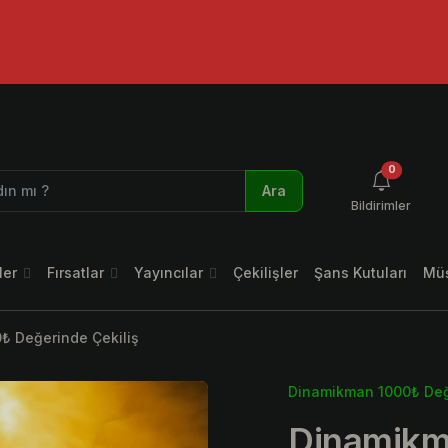
okunmamı
0
Ara
Bildirimler
ler
Fırsatlar
Yayıncılar
Çekilişler
Şans Kutuları
Müş
₺ Değerinde Çekiliş
Dinamikman 1000₺ Değ
Dinamikm