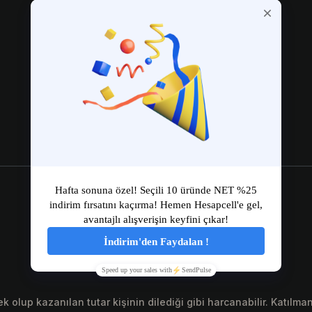
Bitiş Tarihi:
Paylaş
olup kazanılan tutar kişinin dilediği gibi harcanabilir. Katılman