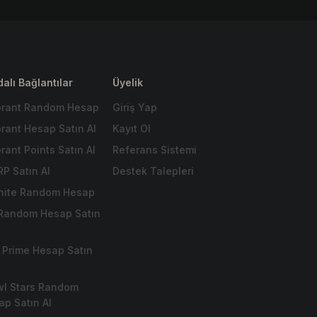
alı Bağlantılar
Üyelik
orant Random Hesap
Giriş Yap
orant Hesap Satın Al
Kayıt Ol
rant Points Satın Al
Referans Sistemi
RP Satın Al
Destek Talepleri
tnite Random Hesap
 Random Hesap Satın
 Prime Hesap Satın
wl Stars Random
ap Satın Al