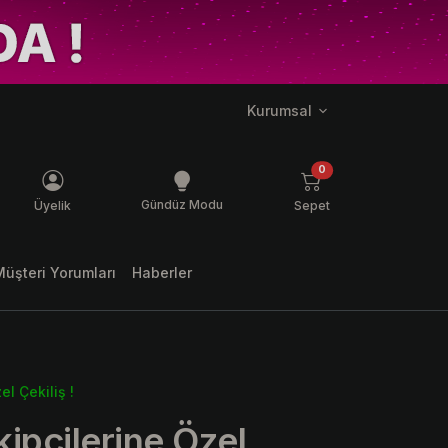
Kurumsal
ş mesaj
ürün
0
Gündüz Modu
Üyelik
Sepet
Müşteri Yorumları
Haberler
l Çekiliş !
ipçilerine Özel