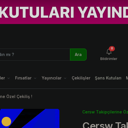
okunmamı
0
Ara
Bildirimler
ler
Fırsatlar
Yayıncılar
Çekilişler
Şans Kutuları
ne Özel Çekiliş !
Cersw Takipçilerine Öze
Cersw Tak