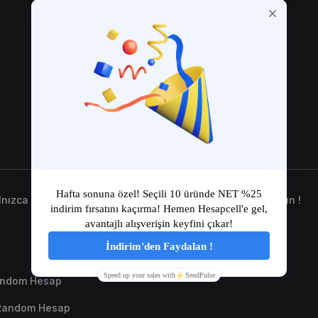
Bitiş Tarihi:
Paylaş
alnızca sitemize kayıt olun ve çekilişe katıl butonuna tıklayın !
Random Hesap
 Random Hesap