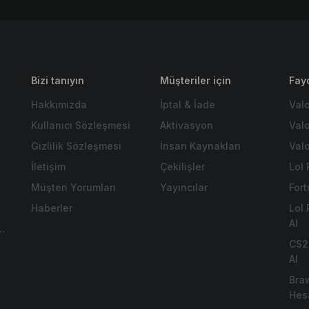
Bizi tanıyın
Müşteriler için
Fayd
Hakkımızda
İptal & İade
Val
Kullanıcı Sözleşmesi
Aktivasyon
Val
Gizlilik Sözleşmesi
İnsan Kaynakları
Valo
.
İletişim
Çekilişler
Lol 
Müşteri Yorumları
Yayıncılar
For
Haberler
Lol
Al
.
CS2
Al
Bra
Hes