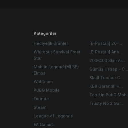
Kategoriler
Hediyelik Ürünler
[E-Postalı] 20-...
Whiteout Survival Frost
[E-Postalı] Ano...
Star
200-400 Skin Ar...
Mobile Legend (MLBB)
Gümüş Hesap - C..
Elmas
Skull Trooper G...
Wolfteam
KB8 Garantili H...
PUBG Mobile
Top-Up PubG Mob..
Fortnite
Trusty No 2 Gar...
Steam
League of Legends
EA Games