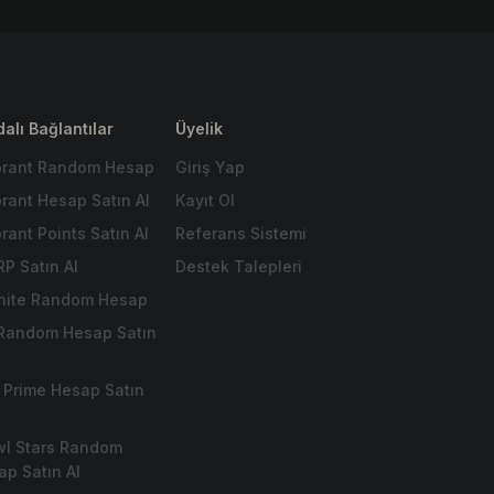
alı Bağlantılar
Üyelik
orant Random Hesap
Giriş Yap
orant Hesap Satın Al
Kayıt Ol
rant Points Satın Al
Referans Sistemi
RP Satın Al
Destek Talepleri
tnite Random Hesap
 Random Hesap Satın
 Prime Hesap Satın
wl Stars Random
ap Satın Al