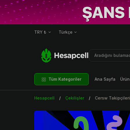
TRY ₺
Türkçe
Tüm Kategoriler
Ana Sayfa
Ürün
Hesapcell
Çekilişler
Cersw Takipçileri