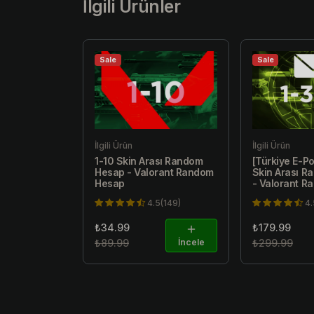
İlgili Ürünler
Sale
Sale
İlgili Ürün
İlgili Ürün
1-10 Skin Arası Random
[Türkiye E-Po
Hesap - Valorant Random
Skin Arası 
Hesap
- Valorant 
4.5(149)
4.
₺34.99
₺179.99
₺89.99
İncele
₺299.99