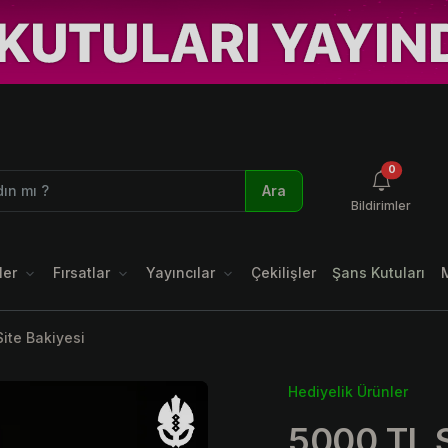
okunmamı
0
Ara
Bildirimler
ler
Fırsatlar
Yayıncılar
Çekilişler
Şans Kutuları
ite Bakiyesi
Hediyelik Ürünler
5000 TL S