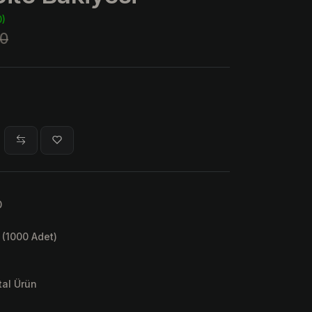
0)
0
0
 (1000 Adet)
ital Ürün