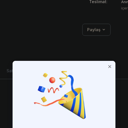
Teslimat:
Anı
içer
Paylaş
Satıcı Bilgisi