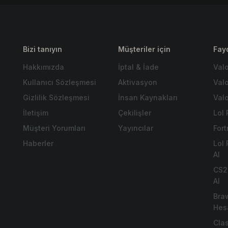
Bizi tanıyın
Müşteriler için
Fayd
.
Hakkımızda
İptal & İade
Val
Kullanıcı Sözleşmesi
Aktivasyon
Val
Gizlilik Sözleşmesi
İnsan Kaynakları
Valo
İletişim
Çekilişler
Lol 
Müşteri Yorumları
Yayıncılar
For
Haberler
Lol
Al
CS2
Al
Bra
Hes
Cla