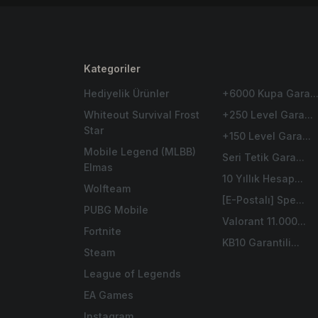
Kategoriler
Hediyelik Ürünler
+6000 Kupa Gara..
Whiteout Survival Frost
+250 Level Gara...
Star
+150 Level Gara...
Mobile Legend (MLBB)
Seri Tetik Gara...
Elmas
10 Yıllık Hesap...
Wolfteam
[E-Postalı] Spe...
PUBG Mobile
Valorant 11.000...
Fortnite
KB10 Garantili...
Steam
League of Legends
EA Games
Instagram