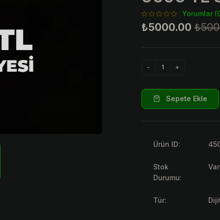
Yorumlar (
₺5000.00
₺500
Sepete Ekle
Ürün ID:
45
Stok
Var
Durumu:
Tür:
Dij