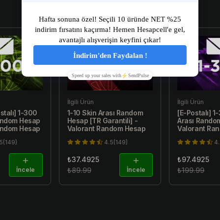
Sale
Sale
İlgili Ürün
İlgili Ürün
stalı] 1-300
1-10 Skin Arası Random
[E-Postalı] 1
Random Hesap
Hesap [TR Garantili] -
Arası Rando
Random Hesap
Valorant Random Hesap
Valorant Ra
5(149)
4.5(149)
4
₺37.4925
₺97.4925
İncele
₺89.99
İncele
₺199.99