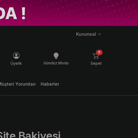
Kurumsal
ş mesaj
ürün
0
Gündüz Modu
Üyelik
Sepet
Müşteri Yorumları
Haberler
ite Bakiyesi