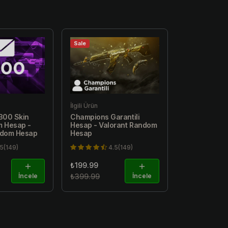
Sale
İlgili Ürün
-300 Skin
Champions Garantili
m Hesap -
Hesap - Valorant Random
ndom Hesap
Hesap
.5(149)
4.5(149)
₺199.99
İncele
₺399.99
İncele