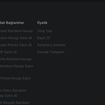
alı Bağlantılar
Üyelik
orant Random Hesap
Giriş Yap
orant Hesap Satın Al
Kayıt Ol
rant Points Satın Al
Referans Sistemi
RP Satın Al
Destek Talepleri
tnite Random Hesap
 Random Hesap Satın
 Prime Hesap Satın
wl Stars Random
ap Satın Al
sh Royale Random