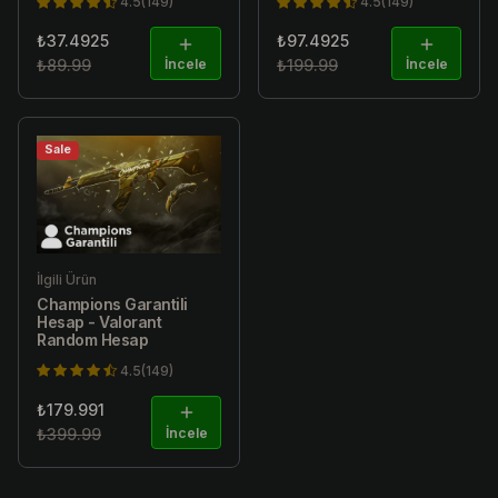
4.5(149)
4.5(149)
₺37.4925
₺97.4925
₺89.99
İncele
₺199.99
İncele
Sale
İlgili Ürün
Champions Garantili
Hesap - Valorant
Random Hesap
4.5(149)
₺179.991
₺399.99
İncele