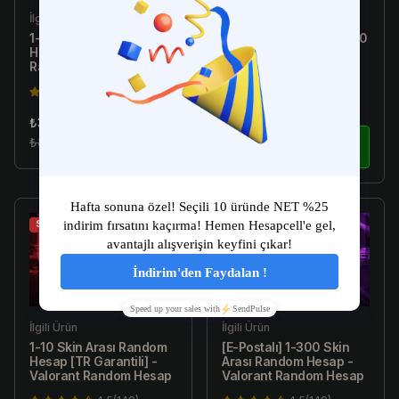
İlgili Ürün
İlgili Ürün
1-10 Skin Arası Random
[Türkiye E-Postalı] 1-300
Hesap - Valorant
Skin Arası Random
Random Hesap
Hesap - Valorant
Random Hesap
4.5(149)
4.5(149)
₺34.99
₺179.99
₺89.99
İncele
₺299.99
İncele
Sale
Sale
İlgili Ürün
İlgili Ürün
1-10 Skin Arası Random
[E-Postalı] 1-300 Skin
Hesap [TR Garantili] -
Arası Random Hesap -
Valorant Random Hesap
Valorant Random Hesap