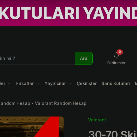
okunmamı
0
Ara
Bildirimler
ler
Fırsatlar
Yayıncılar
Çekilişler
Şans Kutuları
 Random Hesap - Valorant Random Hesap
Valorant
30-70 Sk