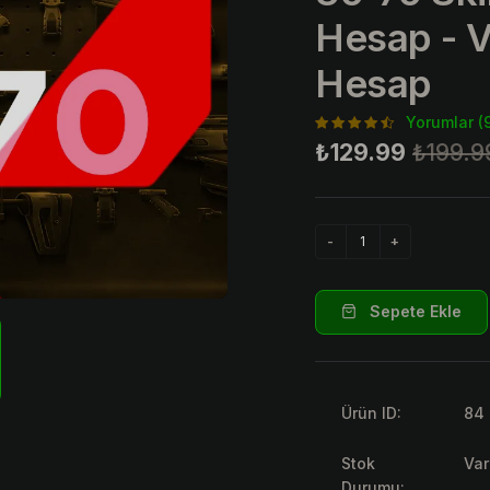
Hesap - 
Hesap
Yorumlar (
₺129.99
₺199.9
Sepete Ekle
Ürün ID:
84
Stok
Var
Durumu: