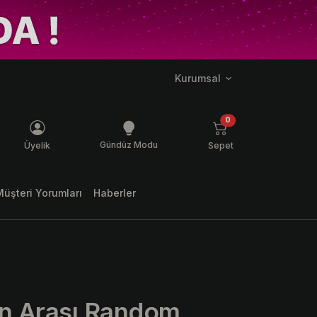
Kurumsal
ş mesaj
ürün
0
Gündüz Modu
Üyelik
Sepet
Müşteri Yorumları
Haberler
in Arası Random