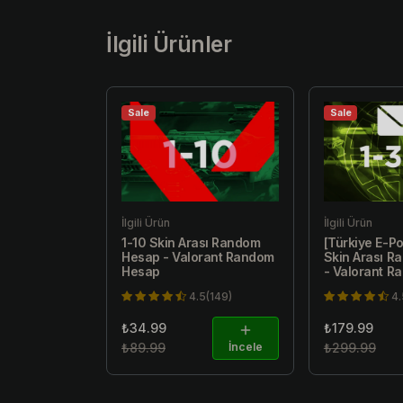
İlgili Ürünler
Sale
Sale
İlgili Ürün
İlgili Ürün
1-10 Skin Arası Random
[Türkiye E-Po
Hesap - Valorant Random
Skin Arası 
Hesap
- Valorant 
4.5(149)
4.
₺34.99
₺179.99
₺89.99
İncele
₺299.99