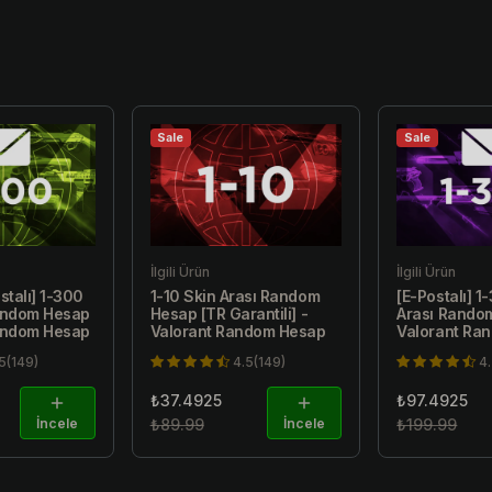
Sale
Sale
İlgili Ürün
İlgili Ürün
stalı] 1-300
1-10 Skin Arası Random
[E-Postalı] 1
Random Hesap
Hesap [TR Garantili] -
Arası Rando
Random Hesap
Valorant Random Hesap
Valorant Ra
5(149)
4.5(149)
4
₺37.4925
₺97.4925
İncele
₺89.99
İncele
₺199.99