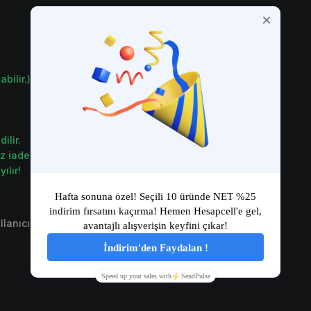
bilir.)
ilir.
ız iade veya değişim garantisi
ılır!
llanıcı ve diğer tüm sözleşmelerimizi içermektedir.