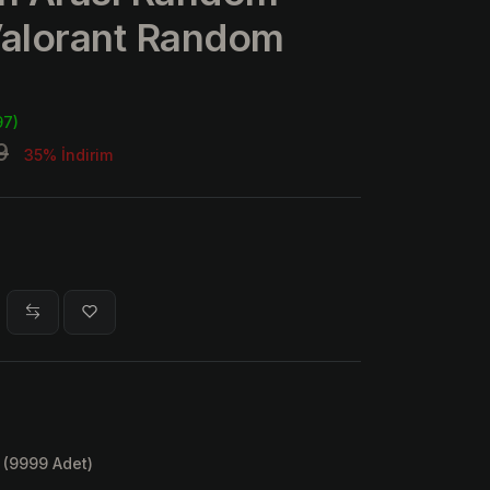
Valorant Random
97)
9
35% İndirim
 (9999 Adet)