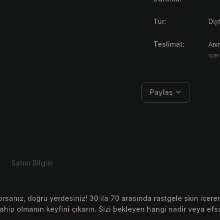
Tür:
Dij
Teslimat:
Anı
içer
Paylaş
Satıcı Bilgisi
yorsanız, doğru yerdesiniz! 30 ila 70 arasında rastgele skin içer
a sahip olmanın keyfini çıkarın. Sizi bekleyen hangi nadir veya 