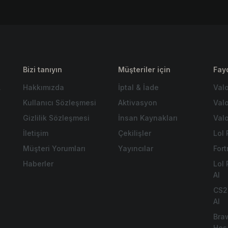
Bizi tanıyın
Müşteriler için
Fayd
.
Hakkımızda
İptal & İade
Val
Kullanıcı Sözleşmesi
Aktivasyon
Val
Gizlilik Sözleşmesi
İnsan Kaynakları
Valo
İletişim
Çekilişler
Lol 
Müşteri Yorumları
Yayıncılar
For
Haberler
Lol
Al
CS2
Al
Bra
Hes