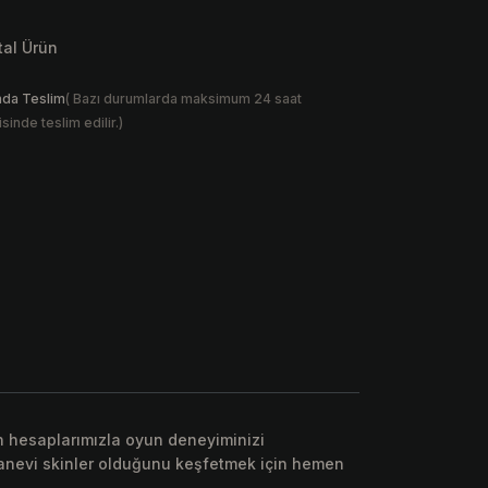
ital Ürün
nda Teslim
( Bazı durumlarda maksimum 24 saat
isinde teslim edilir.)
en hesaplarımızla oyun deneyiminizi
efsanevi skinler olduğunu keşfetmek için hemen