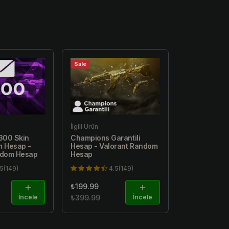
Sale
İlgili Ürün
-300 Skin
Champions Garantili
m Hesap -
Hesap - Valorant Random
ndom Hesap
Hesap
.5(149)
4.5(149)
₺199.99
İncele
₺399.99
İncele