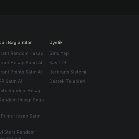
alı Bağlantılar
Üyelik
orant Random Hesap
Giriş Yap
orant Hesap Satın Al
Kayıt Ol
rant Points Satın Al
Referans Sistemi
RP Satın Al
Destek Talepleri
tnite Random Hesap
 Random Hesap Satın
 Prime Hesap Satın
wl Stars Random
ap Satın Al