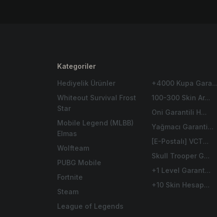
Kategoriler
Hediyelik Ürünler
+4000 Kupa Gara..
Whiteout Survival Frost
100-300 Skin Ar...
Star
Oni Garantili H...
Mobile Legend (MLBB)
Yağmacı Garanti...
Elmas
[E-Postalı] VCT...
Wolfteam
Skull Trooper G...
PUBG Mobile
+1 Level Garant...
Fortnite
+10 Skin Hesap...
Steam
League of Legends