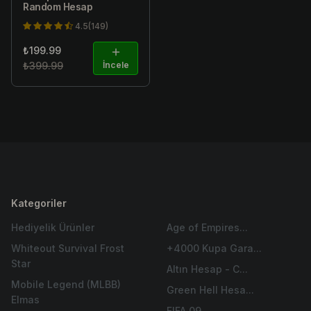
Random Hesap
4.5(149)
₺199.99
₺399.99
İncele
Kategoriler
Hediyelik Ürünler
Age of Empires...
Whiteout Survival Frost
+4000 Kupa Gara...
Star
Altın Hesap - C...
Mobile Legend (MLBB)
Green Hell Hesa...
Elmas
FIFA 09