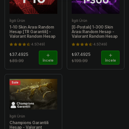
İlgili Ürün
İlgili Ürün
1-10 Skin Arası Random
[E-Postalı] 1-300 Skin
Hesap [TR Garantili] -
Arası Random Hesap -
Valorant Random Hesap
Valorant Random Hesap
4.5(149)
4.5(149)
₺37.4925
₺97.4925
₺89.99
İncele
₺199.99
İncele
Sale
İlgili Ürün
Champions Garantili
Hesap - Valorant