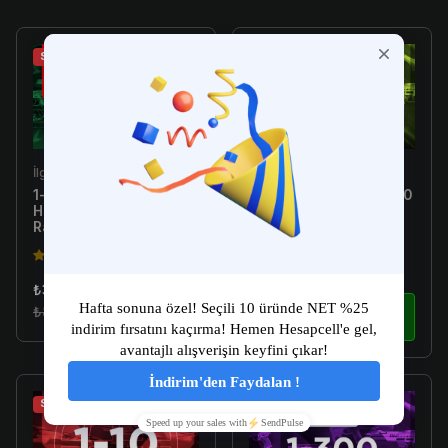
Sale
Sale
İlgili Ürün
İlgili Ürün
1-10 Skin Arası Random
[Türkiye E-Postalı] 1-300
Hesap - Valorant
Skin Arası Random
Random Hesap
Hesap - Valorant
Random Hesap
4.5(149)
4.5(149)
₺34.99
₺179.99
₺89.99
İncele
₺299.99
İncele
Sale
Sale