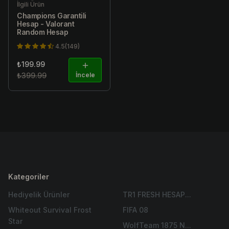
İlgili Ürün
Champions Garantili
Hesap - Valorant
Random Hesap
4.5(149)
₺199.99
₺399.99
İncele
Kategoriler
Hediyelik Ürünler
TR1 FRESH HESAP...
Whiteout Survival Frost
FIFA 08
Star
WolfTeam 1875 N...