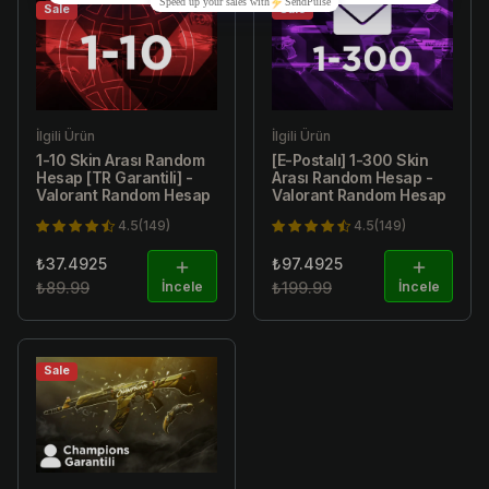
Sale
Sale
İlgili Ürün
İlgili Ürün
1-10 Skin Arası Random
[E-Postalı] 1-300 Skin
Hesap [TR Garantili] -
Arası Random Hesap -
Valorant Random Hesap
Valorant Random Hesap
4.5(149)
4.5(149)
₺37.4925
₺97.4925
₺89.99
İncele
₺199.99
İncele
Sale