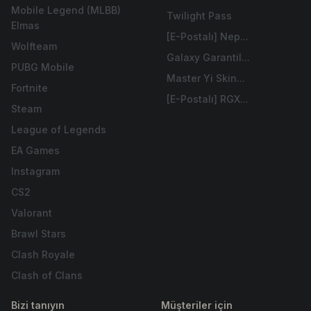
Mobile Legend (MLBB)
Twilight Pass
Elmas
[E-Postalı] Nep...
Wolfteam
Galaxy Garantil...
PUBG Mobile
Master Yi Skin...
Fortnite
[E-Postalı] RGX...
Steam
League of Legends
EA Games
Instagram
CS2
Valorant
Brawl Stars
Clash Royale
Clash of Clans
Bizi tanıyın
Müşteriler için