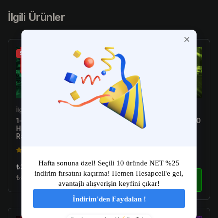
İlgili Ürünler
Sale
Sale
İlgili Ürün
İlgili Ürün
1-10 Skin Arası Random
[Türkiye E-Postalı] 1-300
Hesap - Valorant
Skin Arası Random
Random Hesap
Hesap - Valorant
Random Hesap
4.5(149)
4.5(149)
₺34.99
₺179.99
₺89.99
İncele
₺299.99
İncele