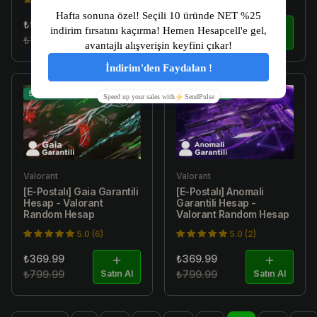
₺97.49
₺369.99
Satın
₺199.99
Al
₺799.99
Satın Al
54% İndirim
54% İndirim
Valorant
Valorant
[E-Postalı] Gaia Garantili
[E-Postalı] Anomali
Hesap - Valorant
Garantili Hesap -
Random Hesap
Valorant Random Hesap
5.0 (6)
5.0 (2)
₺369.99
₺369.99
₺799.99
Satın Al
₺799.99
Satın Al