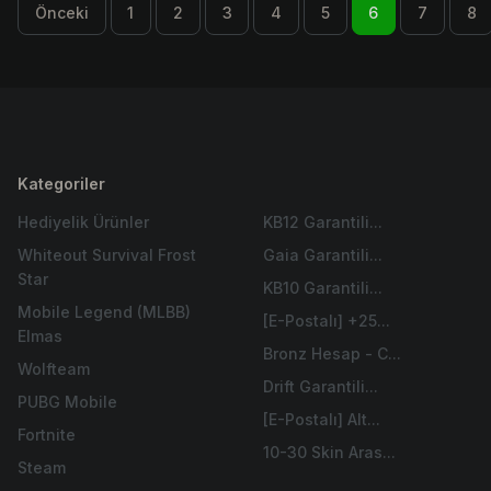
Önceki
1
2
3
4
5
6
7
8
Kategoriler
Hediyelik Ürünler
KB12 Garantili...
Whiteout Survival Frost
Gaia Garantili...
Star
KB10 Garantili...
Mobile Legend (MLBB)
[E-Postalı] +25...
Elmas
Bronz Hesap - C...
Wolfteam
Drift Garantili...
PUBG Mobile
[E-Postalı] Alt...
Fortnite
10-30 Skin Aras...
Steam