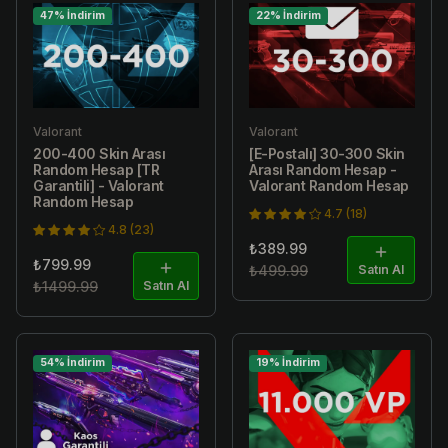
47% İndirim
22% İndirim
Valorant
Valorant
200-400 Skin Arası
[E-Postalı] 30-300 Skin
Random Hesap [TR
Arası Random Hesap -
Garantili] - Valorant
Valorant Random Hesap
Random Hesap
4.7 (18)
4.8 (23)
₺389.99
₺799.99
₺499.99
Satın Al
₺1499.99
Satın Al
54% İndirim
19% İndirim