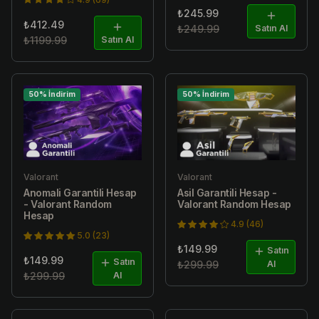
₺245.99
₺412.49
₺249.99
Satın Al
₺1199.99
Satın Al
50% İndirim
50% İndirim
Valorant
Valorant
Anomali Garantili Hesap
Asil Garantili Hesap -
- Valorant Random
Valorant Random Hesap
Hesap
4.9 (46)
5.0 (23)
₺149.99
Satın
₺149.99
Satın
₺299.99
Al
₺299.99
Al