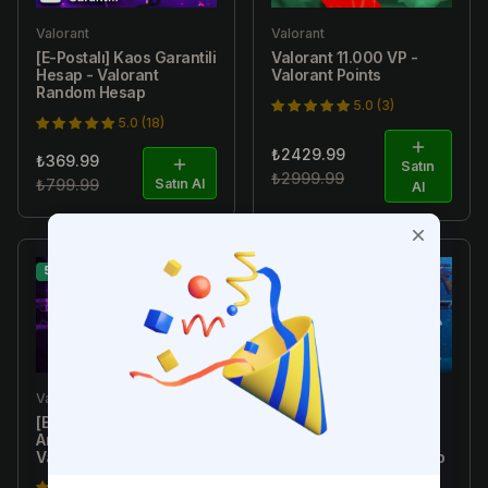
Valorant
Valorant
[E-Postalı] Kaos Garantili
Valorant 11.000 VP -
Hesap - Valorant
Valorant Points
Random Hesap
5.0 (3)
5.0 (18)
₺2429.99
₺369.99
Satın
₺2999.99
₺799.99
Satın Al
Al
51% İndirim
54% İndirim
Valorant
Valorant
[E-Postalı] 1-300 Skin
[E-Postalı] Neptün
Arası Random Hesap -
Garantili Hesap -
Valorant Random Hesap
Valorant Random Hesap
4.9 (351)
0.0 (0)